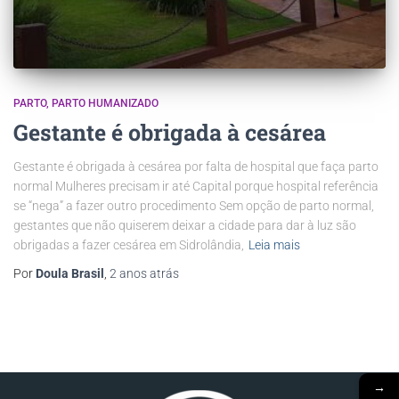
PARTO
PARTO HUMANIZADO
Gestante é obrigada à cesárea
Gestante é obrigada à cesárea por falta de hospital que faça parto
normal Mulheres precisam ir até Capital porque hospital referência
se “nega” a fazer outro procedimento Sem opção de parto normal,
gestantes que não quiserem deixar a cidade para dar à luz são
obrigadas a fazer cesárea em Sidrolândia,
Leia mais
Por
Doula Brasil
,
2 anos
atrás
→