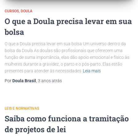
CURSOS
DOULA
O que a Doula precisa levar em sua
bolsa
O que a Doula precisa levar em sua bolsa Um universo dentro da
bolsa da Doula As doulas são profissionais que oferecem uma
função de suma importância, elas dão apoio emocional e físico às
mulheres durante a gravidez, o parto e o pós-parto. Elas estão
presentes para atender às necessidades
Leia mais
Por
Doula Brasil
,
3 anos
atrás
LEIS E NORMATIVAS
Saiba como funciona a tramitação
de projetos de lei