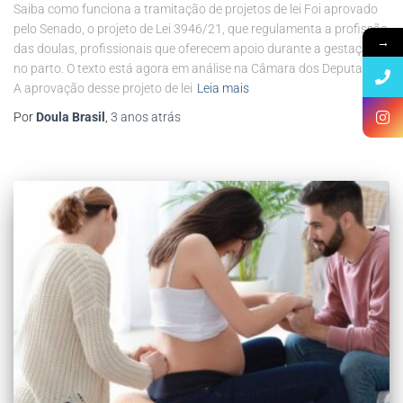
Saiba como funciona a tramitação de projetos de lei Foi aprovado
pelo Senado, o projeto de Lei 3946/21, que regulamenta a profissão
→
das doulas, profissionais que oferecem apoio durante a gestação e
no parto. O texto está agora em análise na Câmara dos Deputados.
A aprovação desse projeto de lei
Leia mais
Por
Doula Brasil
,
3 anos
atrás