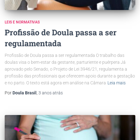
LEIS E NORMATIVAS
Profissão de Doula passa a ser
regulamentada
Profissão de Doula passa a ser regulamentada O trabalho das
doulas visa o bem-estar da gestante, parturiente e puérpera Já
aprovado pelo Senado, o Projeto de Lei 3946/21, regulamenta a
profissão das profissionais que oferecem apoio durante a gestação
e no parto. O texto está agora em análise na Câmara
Leia mais
Por
Doula Brasil
,
3 anos
atrás