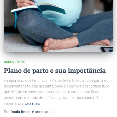
DOULA
PARTO
Plano de parto e sua importância
A importância de ter um bom Plano de Parto O plano de parto é um
documento feito pela gestante, onde ela escreve e especifica tudo
que deseja em todas as etapas do nascimento do seu filho, de
acordo com o estado de saúde da gestante e da criança. Sua
importância
Leia mais
Por
Doula Brasil
,
6 anos
atrás