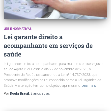
LEIS E NORMATIVAS
Lei garante direito a
acompanhante em serviços de
saúde
Lei garante direito a acompanhante para mulheres em serviços de
saúde Agora é lei! Desde o dia 27 de novembro de 2023, o
Presidente da República sancionou a Lei nº 14.737/2023, que
promove modificações na Lei conhecida como a Lei Orgânica da
Saúde. A alteração tem como objetivo aprimorar o
Leia mais
Por
Doula Brasil
,
2 anos
atrás