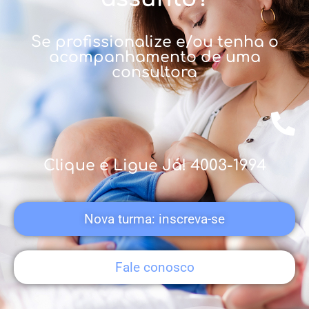
Se profissionalize e/ou tenha o
acompanhamento de uma
consultora
Cl
ique e Ligue Já! 4003-1994
Nova turma: inscreva-se
Fale conosco