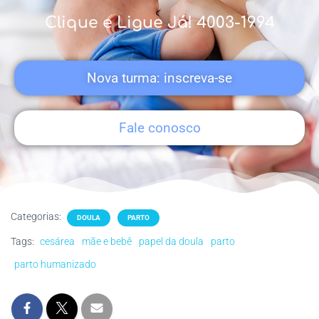
Cl
ique e Ligue Já! 4003-1994
Nova turma: inscreva-se
Fale conosco
Categorias:
DOULA
PARTO
Tags:
cesárea
mãe e bebê
papel da doula
parto
parto humanizado