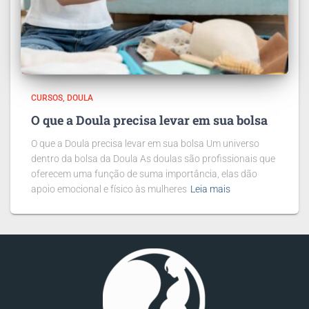
CURSOS
DOULA
O que a Doula precisa levar em sua bolsa
O que a Doula precisa levar em sua bolsa Um universo
dentro da bolsa da Doula As doulas são profissionais que
oferecem uma função de suma importância, elas dão
apoio emocional e físico às mulheres
Leia mais