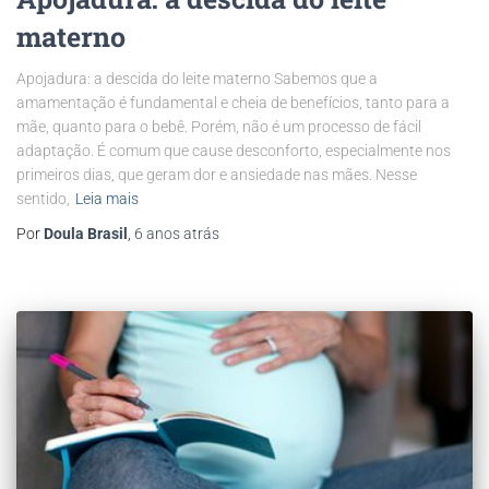
materno
Apojadura: a descida do leite materno Sabemos que a
amamentação é fundamental e cheia de benefícios, tanto para a
mãe, quanto para o bebê. Porém, não é um processo de fácil
adaptação. É comum que cause desconforto, especialmente nos
primeiros dias, que geram dor e ansiedade nas mães. Nesse
sentido,
Leia mais
Por
Doula Brasil
,
6 anos
atrás