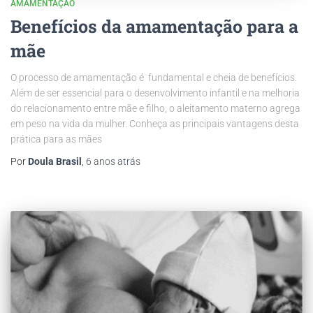
AMAMENTAÇÃO
Benefícios da amamentação para a
mãe
O processo de amamentação é fundamental e cheia de benefícios.
Além de ser essencial para o desenvolvimento infantil e na melhoria
do relacionamento entre mãe e filho, o aleitamento materno agrega
em peso na vida da mulher. Conheça as principais vantagens desta
prática para as mães
Por
Doula Brasil
,
6 anos
atrás