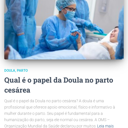
DOULA
PARTO
Qual é o papel da Doula no parto
cesárea
Qual é o papel da Doula no parto cesárea? A doula é uma
profissional que oferece apoio emocional, físico e informativo à
mulher durante o parto. Seu papel é fundamental para a
humanização do parto, seja ele normal ou cesárea. A OMS –
Organização Mundial da Saúde declarou por muitos
Leia mais