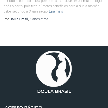
período, o contato pele a pele com a mãe deve ser estimulado logo
após o parto, pois traz inúmeros benefícios para a dupla mamãe-
bebê, segundo a Organização
Leia mais
Por
Doula Brasil
,
6 anos
atrás
DOULA BRASIL
ACESSO RÁPIDO