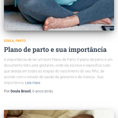
DOULA
PARTO
Plano de parto e sua importância
A importância de ter um bom Plano de Parto O plano de parto é um
documento feito pela gestante, onde ela escreve e especifica tudo
que deseja em todas as etapas do nascimento do seu filho, de
acordo com o estado de saúde da gestante e da criança. Sua
importância
Leia mais
Por
Doula Brasil
,
6 anos
atrás