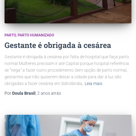
PARTO
PARTO HUMANIZADO
Gestante é obrigada à cesárea
Gestante é obrigada à cesárea por falta de hospital que faça parto
normal Mulheres precisam ir até Capital porque hospital referência
se “nega” a fazer outro procedimento Sem opção de parto normal,
gestantes que não quiserem deixar a cidade para dar à luz são
obrigadas a fazer cesárea em Sidrolândia,
Leia mais
Por
Doula Brasil
,
2 anos
atrás