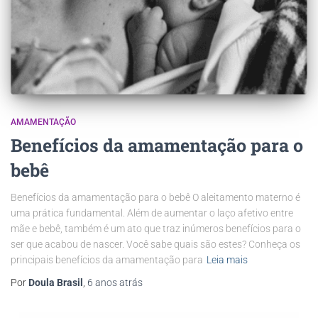
AMAMENTAÇÃO
Benefícios da amamentação para o
bebê
Benefícios da amamentação para o bebê O aleitamento materno é
uma prática fundamental. Além de aumentar o laço afetivo entre
mãe e bebê, também é um ato que traz inúmeros benefícios para o
ser que acabou de nascer. Você sabe quais são estes? Conheça os
principais benefícios da amamentação para
Leia mais
Por
Doula Brasil
,
6 anos
atrás