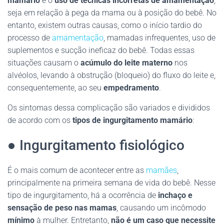
mamário
é o
uso de técnicas incorretas de amamentação
,
seja em relação à pega da mama ou à posição do bebê. No
entanto, existem outras causas, como o início tardio do
processo de
amamentação
, mamadas infrequentes, uso de
suplementos e sucção ineficaz do bebê. Todas essas
situações causam o
acúmulo do leite materno
nos
alvéolos, levando à obstrução (bloqueio) do fluxo do leite e,
consequentemente, ao seu
empedramento
.
Os sintomas dessa complicação são variados e divididos
de acordo com os
tipos de ingurgitamento mamário
:
● Ingurgitamento fisiológico
É o mais comum de acontecer entre as
mamães
,
principalmente na primeira semana de vida do bebê. Nesse
tipo de ingurgitamento, há a ocorrência de
inchaço e
sensação de peso nas mamas
, causando um incômodo
mínimo
à mulher. Entretanto,
não é um caso que necessite