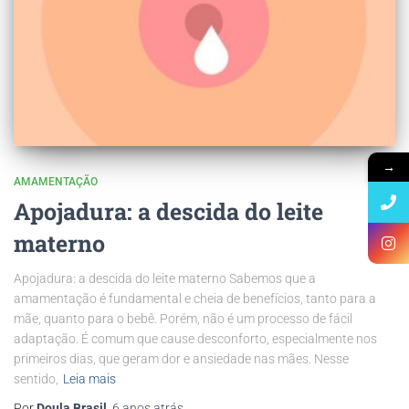
→
AMAMENTAÇÃO
Apojadura: a descida do leite
materno
Apojadura: a descida do leite materno Sabemos que a
amamentação é fundamental e cheia de benefícios, tanto para a
mãe, quanto para o bebê. Porém, não é um processo de fácil
adaptação. É comum que cause desconforto, especialmente nos
primeiros dias, que geram dor e ansiedade nas mães. Nesse
sentido,
Leia mais
Por
Doula Brasil
,
6 anos
atrás