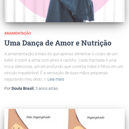
AMAMENTAÇÃO
Uma Dança de Amor e Nutrição
A amamentação é mais do que apenas alimentar o corpo de um
bebê; é nutrir a alma com amor e carinho. Cada mamada é uma
troca silenciosa, um elo profundo que conecta mães e filhos em um
vínculo inquebrável. É a sensação de suas mãos pequenas
segurando meu dedo, o
Leia mais
Por
Doula Brasil
,
3 anos
atrás