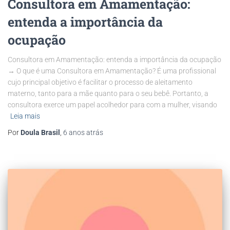
Consultora em Amamentação:
entenda a importância da
ocupação
Consultora em Amamentação: entenda a importância da ocupação
→ O que é uma Consultora em Amamentação? É uma profissional
cujo principal objetivo é facilitar o processo de aleitamento
materno, tanto para a mãe quanto para o seu bebê. Portanto, a
consultora exerce um papel acolhedor para com a mulher, visando
Leia mais
Por
Doula Brasil
,
6 anos
atrás