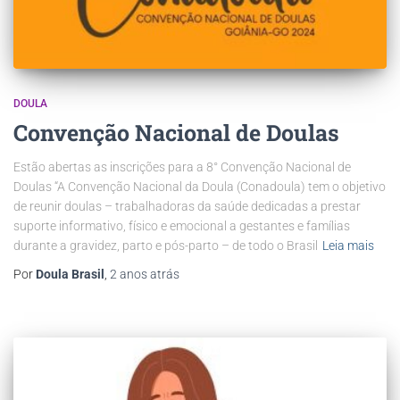
DOULA
Convenção Nacional de Doulas
Estão abertas as inscrições para a 8° Convenção Nacional de
Doulas “A Convenção Nacional da Doula (Conadoula) tem o objetivo
de reunir doulas – trabalhadoras da saúde dedicadas a prestar
suporte informativo, físico e emocional a gestantes e famílias
durante a gravidez, parto e pós-parto – de todo o Brasil
Leia mais
Por
Doula Brasil
,
2 anos
atrás