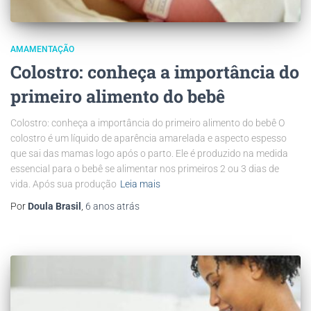
AMAMENTAÇÃO
Colostro: conheça a importância do
primeiro alimento do bebê
Colostro: conheça a importância do primeiro alimento do bebê O
colostro é um líquido de aparência amarelada e aspecto espesso
que sai das mamas logo após o parto. Ele é produzido na medida
essencial para o bebê se alimentar nos primeiros 2 ou 3 dias de
vida. Após sua produção
Leia mais
Por
Doula Brasil
,
6 anos
atrás