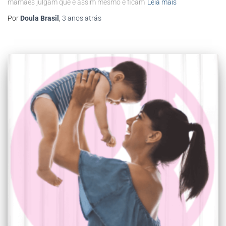
mamães julgam que é assim mesmo e ficam
Leia mais
Por
Doula Brasil
,
3 anos
atrás