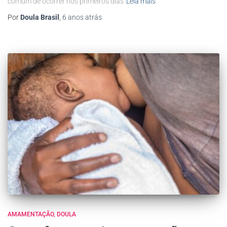
comum de ocorrer nos primeiros dias
Leia mais
Por
Doula Brasil
,
6 anos
atrás
AMAMENTAÇÃO
DOULA