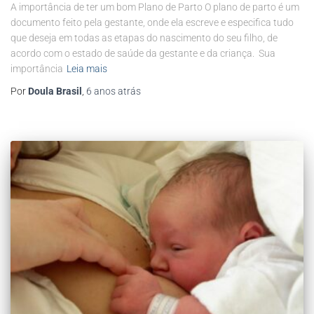
A importância de ter um bom Plano de Parto O plano de parto é um
documento feito pela gestante, onde ela escreve e especifica tudo
que deseja em todas as etapas do nascimento do seu filho, de
acordo com o estado de saúde da gestante e da criança. Sua
importância
Leia mais
Por
Doula Brasil
,
6 anos
atrás