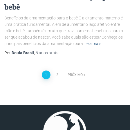
bebê
Benefícios da amamentação para o bebê O aleitamento materno é
uma prática fundamental. Além de aumentar o laço afetivo entre
mãe e bebê, também é um ato que traz inúmeros benefícios para o
ser que acabou de nascer. Você sabe quais são estes? Conheça os
principais benefícios da amamentação para
Leia mais
Por
Doula Brasil
,
6 anos
atrás
1
2
PRÓXIMO